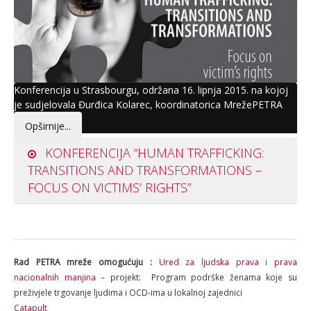
Konferencija u Strasbourgu, održana 16. lipnja 2015. na kojoj
je sudjelovala Đurđica Kolarec, koordinatorica MrežePETRA
Opširnije...
KONFERENCIJA “HUMAN TRAFFICKING:
TRANSITIONS AND TRANSFORMATIONS –
FOCUS ON VICTIMS’ RIGHTS”
Rad PETRA mreže omogućuju :
Ured za ljudska prava i prava
nacionalnih manjina
– projekt: Program podrške ženama koje su
preživjele trgovanje ljudima i OCD-ima u lokalnoj zajednici
Catapult